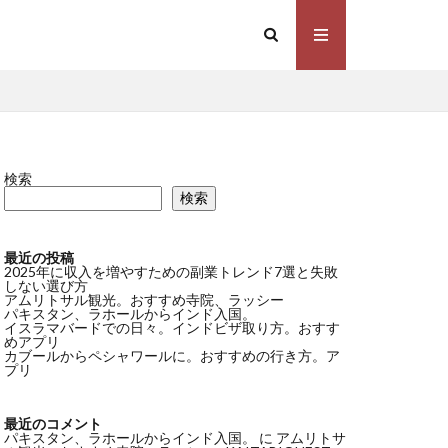
検索
検索
最近の投稿
2025年に収入を増やすための副業トレンド7選と失敗
しない選び方
アムリトサル観光。おすすめ寺院、ラッシー
パキスタン、ラホールからインド入国。
イスラマバードでの日々。インドビザ取り方。おすす
めアプリ
カブールからペシャワールに。おすすめの行き方。ア
プリ
最近のコメント
パキスタン、ラホールからインド入国。
に
アムリトサ