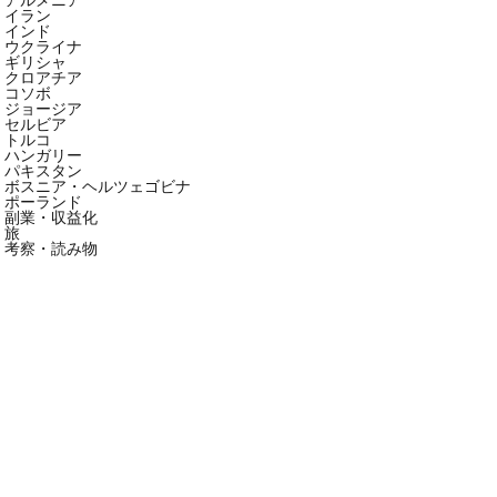
イラン
インド
ウクライナ
ギリシャ
クロアチア
コソボ
ジョージア
セルビア
トルコ
ハンガリー
パキスタン
ボスニア・ヘルツェゴビナ
ポーランド
副業・収益化
旅
考察・読み物