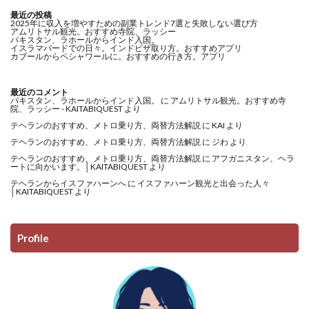
最近の投稿
2025年に収入を増やすための副業トレンド7選と失敗しない選び方
アムリトサル観光。おすすめ寺院、ラッシー
パキスタン、ラホールからインド入国。
イスラマバードでの日々。インドビザ取り方。おすすめアプリ
カブールからペシャワールに。おすすめの行き方。アプリ
最近のコメント
パキスタン、ラホールからインド入国。
に
アムリトサル観光。おすすめ寺
院、ラッシー - KAITABIQUEST
より
テヘランのおすすめ、メトロ乗り方、両替方法解説
に
KAI
より
テヘランのおすすめ、メトロ乗り方、両替方法解説
に
ジわ
より
テヘランのおすすめ、メトロ乗り方、両替方法解説
に
アフガニスタン、ヘラ
ートに向かいます。│KAITABIQUEST
より
テヘランからイスファハーンへ
に
イスファハーン観光と出会った人々
│KAITABIQUEST
より
Profile