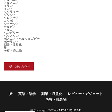
アルメニア
イラン
インド
ウクライナ
ギリシャ
クロアチア
コソボ
ジョージア
セルビア
トルコ
ハンガリー
パキスタン
ボスニア・ヘルツェゴビナ
ポーランド
副業・収益化
旅
考察・読み物
旅
英語・語学
副業・収益化
レビュー・ガジェット
考察・読み物
© Copyright 2026
KAITABIQUEST
.